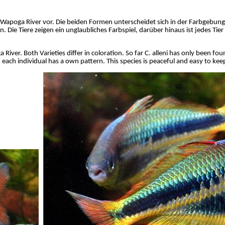
Wapoga
River vor. Die beiden Formen
unterscheidet
sich in der Farbgebung
 Die Tiere zeigen ein unglaubliches Farbspiel, darüber hinaus ist jedes Tier in
a
River. Both Varieties differ in coloration. So far C.
alleni
has only been fou
nd each individual has
a
own pattern. This species is peaceful and easy to keep.