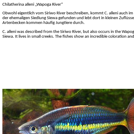
Chilatherina
alleni
„
Wapoga
River“
Obwohl eigentlich vom
Siriwo
River beschreiben, kommt C.
alleni
auch im
der ehemaligen Siedlung
Siewa
gefunden und lebt dort in kleinen Zuflüssen.
Artenbecken kommen häufig Jungtiere durch.
C.
alleni
was described from the
Siriwo
River, but also occurs in the
Wapog
Siewa
. It lives in small creeks. The fishes show an incredible coloration a