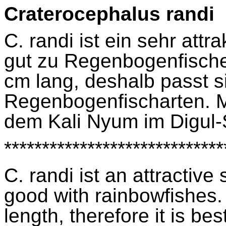
Craterocephalus
randi
C.
randi
ist ein sehr attr
gut zu Regenbogenfischen
cm lang, deshalb passt s
Regenbogenfischarten. 
dem Kali
Nyum
im
Digul
-
*****************************
C.
randi
ist
an attractive 
good with rainbowfishes.
length,
therefore it is be