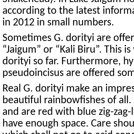
according to the latest infor
in 2012 in small numbers.
Sometimes G.
dorityi
are offe
“
Jaigum
” or “Kali
Biru
”. This i
dorityi
so far. Furthermore, hy
pseudoincisus
are offered so
Real G.
dorityi
make an impress
beautiful rainbowfishes of al
and are red with blue zig-zag-
have enough space. Care shoul