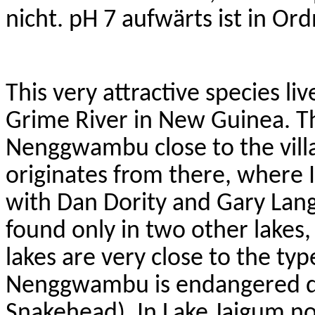
nicht. pH 7 aufwärts ist in Or
T
his very attractive species li
Grime River in New Guinea. Th
Nenggwambu
close to the vil
originates from there, where 
with Dan
Dority
and Gary Lange
found only in two other lakes
lakes are very close to the typ
Nenggwambu
is endangered d
Snakehead). In Lake
Jaigum
no