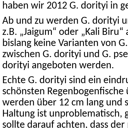
haben wir 2012 G.
dorityi
in g
Ab und zu werden G.
dorityi
u
z.B. „
Jaigum
“ oder „Kali
Biru
“ 
bislang keine Varianten von G
zwischen G.
dorityi
und G.
pse
dorityi
angeboten werden.
Echte G.
dorityi
sind ein eindru
schönsten Regenbogenfische
werden über 12 cm lang und si
Haltung ist unproblematisch,
sollte darauf achten, dass der 