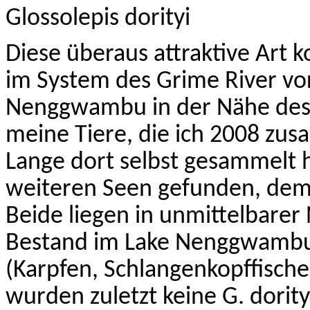
Glossolepis
dorityi
Diese überaus attraktive Art 
im System des
Grime
River vo
Nenggwambu
in der Nähe de
meine Tiere, die ich 2008 z
Lange dort selbst gesammelt h
weiteren Seen gefunden, de
Beide liegen in unmittelbare
Bestand im Lake
Nenggwamb
(Karpfen, Schlangenkopffische
wurden zuletzt keine G.
dority