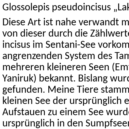
Glossolepis
pseudoincisus
„La
Diese Art ist nahe verwandt m
von dieser durch die Zählwer
incisus
im
Sentani
-See vorkom
angrenzenden System des Tami
mehreren kleineren Seen (
Em
Yaniruk
) bekannt. Bislang wu
gefunden. Meine Tiere stam
kleinen See der ursprünglich 
Aufstauen zu einem See wurd
ursprünglich in den Sumpfsee