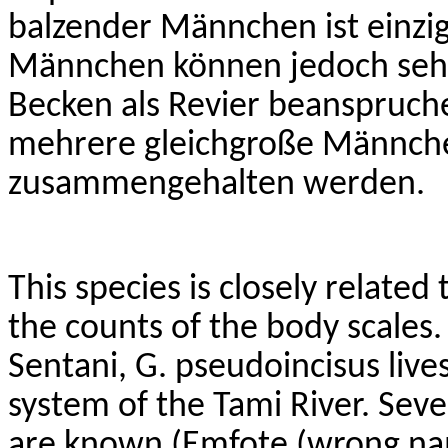
balzender Männchen ist einzig
Männchen können jedoch seh
Becken als Revier beanspruche
mehrere gleichgroße Männche
zusammengehalten werden.
This species is closely related
the counts of the body scales
Sentani
, G.
pseudoincisus
live
system of the Tami River. Sever
are known (
Emfote
(wrong n