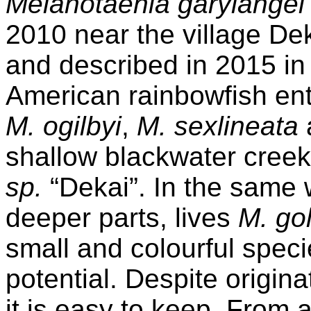
Melanotaenia
garylangei
2010 near the village
Dek
and described in 2015 i
American
rainbowfish
ent
M.
ogilbyi
,
M.
sexlineata
shallow
blackwater
creek
sp.
“
Dekai
”. In the same 
deeper
parts, lives
M.
gol
small and colourful spec
potential. Despite origin
it is easy to keep. From 