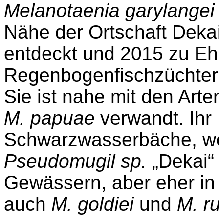
Melanotaenia
garylangei
Nähe der Ortschaft
Deka
entdeckt und 2015 zu Eh
Regenbogenfischzüchter
Sie ist nahe mit den Art
M.
papuae
verwandt. Ihr
Schwarzwasserbäche, w
Pseudomugil
sp
.
„
Dekai
“
Gewässern, aber eher in 
auch
M.
goldiei
und
M.
r