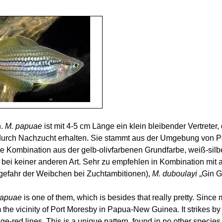
n.
M.
papuae
ist mit 4-5 cm Länge ein klein bleibender Vertreter,
 durch Nachzucht erhalten. Sie stammt aus der Umgebung von P
 die Kombination aus der
gelb-olivfarbenen
Grundfarbe, weiß-silb
bei keiner anderen Art. Sehr zu empfehlen in Kombination mit 
efahr der Weibchen bei Zuchtambitionen),
M.
duboulayi
„Gin
G
apuae
is one of them, which
is
besides that really pretty. Since
 the vicinity of
Port Moresby
in Papua-New Guinea. It strikes by 
ange-red lines. This is a unique pattern, found in no other speci