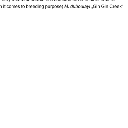
en it comes to breeding purpose)
M.
duboulayi
„Gin
Gin
Creek“