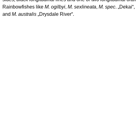
Rainbowfishes
like
M.
ogilbyi
,
M.
sexlineata
,
M. spec
. „
Dekai
“,
and
M.
australis
„
Drysdale
River“.