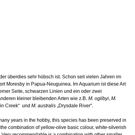
 der überdies sehr hübsch ist. Schon seit vielen Jahren im
ort Moresby in Papua-Neuguinea. Im Aquarium ist diese Art
erner Seite, schwarzen Linien und ein oder zwei
anderen kleiner bleibenden Arten wie z.B.
M.
ogilbyi
,
M.
in
Creek“
und
M.
australis
„
Drysdale
River“.
 many years in the hobby, this species has been preserved in
the combination of yellow-olive basic colour, white-
silverish
es. Very recommendable is a combination with other smaller