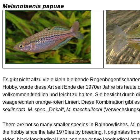
Melanotaenia
papuae
Es gibt nicht allzu viele klein bleibende Regenbogenfischarte
Hobby, wurde diese Art seit Ende der 1970er Jahre bis heute
vollkommen friedlich und leicht zu halten. Sie besticht durch
waagerechten orange-roten Linien. Diese Kombination gibt es 
sexlineata
,
M.
spec
. „Dekai“,
M.
macchullochi
(Verwechslungsg
There are not so many smaller species in
Rainbowfishes
.
M.
p
the hobby since the late 1970ies by breeding. It originates from
sides, black longitudinal lines and one or two longitudinal or