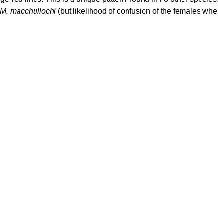
M.
macchullochi
(but likelihood of confusion of the females wh