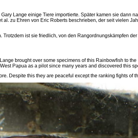
s Gary Lange einige Tiere importierte. Später kamen sie dann 
 al. zu Ehren von Eric Roberts beschrieben, der seit vielen Jah
. Trotzdem ist sie friedlich, von den Rangordnungskämpfen de
ange brought over some specimens of this Rainbowfish to the US
 West Papua as a pilot since many years and discovered this sp
re. Despite this they are peaceful except the ranking fights o