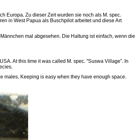
nach Europa.
Zu
dieser
Zeit
wurden
sie
noch
als
M. spec.
ren in West Papua als Buschpilot arbeitet und diese Art
r Männchen mal abgesehen. Die Haltung ist einfach, wenn die
A. At this time it was called M. spec. “
Suswa
Village”. In
ecies.
f the males. Keeping is easy when they have enough space.