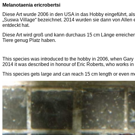
Melanotaenia
ericrobertsi
Diese Art wurde 2006 in den USA in das Hobby eingeführt, al
„
Suswa
Village
“
bezeichnet
.
2014 wurden sie dann von Allen et
entdeckt hat.
Diese Art wird groß und kann durchaus 15 cm Länge erreichen
Tiere genug Platz haben.
This species was introduced to the hobby in 2006, when Gary L
2014 it was described in
honour
of Eric Roberts, who works in
This species gets large and can reach 15 cm length or even mo