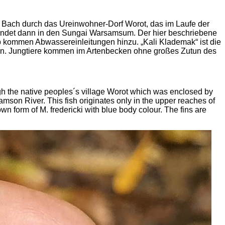
iner Bach durch das Ureinwohner-Dorf
Worot
, das im Laufe der
ndet dann in den
Sungai
Warsamsum
. Der hier beschriebene
lb kommen Abwassereinleitungen hinzu. „Kali
Klademak
“ ist die
lten. Jungtiere kommen im Artenbecken ohne großes Zutun des
gh the native
peoples´s
village
Worot
which was enclosed by
amson
River. This fish originates only in the upper reaches of
nown form of M.
fredericki
with blue body
colour
. The fins are