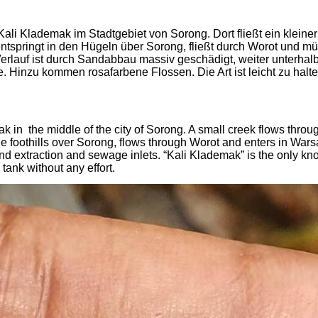
Kali
Klademak
im Stadtgebiet von
Sorong
. Dort fließt ein kle
tspringt in den Hügeln über
Sorong
, fließt durch
Worot
und mü
Verlauf ist durch Sandabbau massiv geschädigt, weiter unterha
e. Hinzu kommen rosafarbene Flossen. Die Art ist leicht zu ha
ak
in
the
middle of the city of
Sorong
. A small creek flows throu
he foothills over
Sorong
, flows through
Worot
and enters in
Wars
nd extraction and sewage inlets. “Kali
Klademak
” is the only k
tank without any effort.