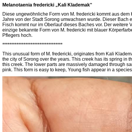
Melanotaenia
fredericki
„Kali
Klademak
“
Diese ungewöhnliche Form von M.
fredericki
kommt aus dem 
Jahre von der Stadt
Sorong
umwachsen wurde. Dieser Bach en
Fisch kommt nur im Oberlauf dieses Baches vor. Der weitere 
einzige bekannte Form von M.
fredericki
mit blauer Körperfarb
Pflegers hoch.
**********************************
This unusual form of M.
fredericki
, originates from Kali
Kladem
the city of
Sorong
over the years. This creek has its spring in t
this creek. The lower parts are massively damaged through sa
pink. This form is easy to keep, Young fish appear in a species 