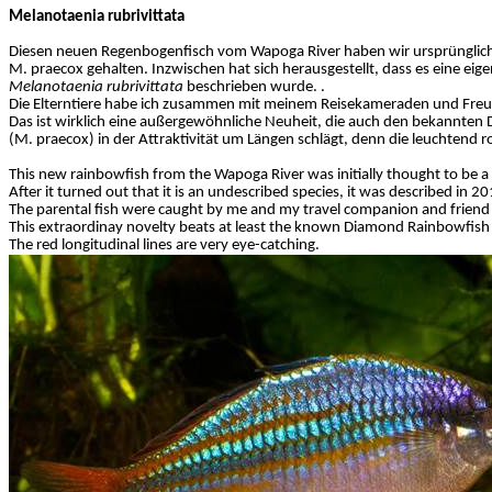
Melanotaenia
rubrivittata
Diesen neuen Regenbogenfisch vom
Wapoga
River haben wir ursprünglic
M.
praecox
gehalten. Inzwischen hat sich herausgestellt, dass es eine eigen
Melanotaenia
rubrivittata
beschrieben wurde. .
Die Elterntiere habe ich zusammen mit meinem Reisekameraden und Freu
Das ist wirklich eine außergewöhnliche Neuheit, die auch den bekannte
(M.
praecox
) in der Attraktivität um Längen schlägt, denn die leuchtend r
This new
rainbowfish
from the
Wapoga
River was initially thought to be a
After it turned out that it is an
undescribed
species, it was described in 2
The parental fish were caught by me and my travel companion and friend
This
extraordinay
novelty beats at least the known Diamond
Rainbowfish
The red longitudinal lines are very eye-catching.