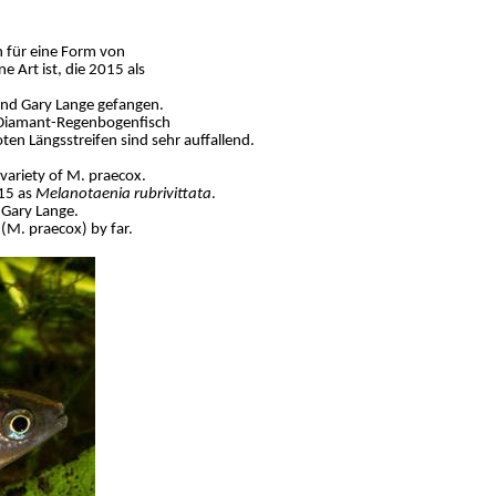
h für eine Form von
e Art ist, die 2015 als
nd Gary Lange gefangen.
n Diamant-Regenbogenfisch
oten Längsstreifen sind sehr auffallend.
 variety of M. praecox.
015 as
Melanotaenia
rubrivittata
.
 Gary Lange.
(M. praecox) by far.