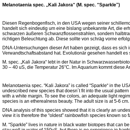
Melanotaenia
spec. „Kali
Jakora
“ (
M. spec.
“
Sparkle
”)
Diesen Regenbogenfisch, in den USA wegen seiner schillern
handelt sich eindeutig um eine bislang unbekannte Art, die 
schwarzen äußeren Schwanzflossenstrahlen, sondern halbtra
richtigen Beleuchtung ab. Diese sollte von schräg vorne erfol
DNA-Untersuchungen dieser Art haben gezeigt, dass es sich 
Verwandtschaftsabstand hat. Evolutionär gesehen handelt es 
M.
spec
. „Kali
Jakora
“ lebt in der Natur in Schwarzwasserbioto
30 – 40
uS
, die Temperatur 26°C. Im Aquarium kommt diese A
Melanotaenia
spec. “Kali
Jakora
” is called “Sparkle
“ in
the USA 
undescribed new species that doesn´t fit into the usual patter
with a white margin. To see the colors, an adequate light regim
species is an etherealness beauty. The adult size is at 5-6 cm.
DNA analysis of this species showed that it is clearly an undes
view it is therefore the “oldest” rainbowfish species known so fa
M. “Sparkle” lives in nature in black water biotopes that can be
stay well in water of 150uS, but there is no experience in harde