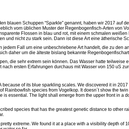
den blauen Schuppen “
Sparkle
” genannt, haben wir 2017 auf d
erheblich vom üblichen Muster der Regenbogenfisch-Arten von
Vo
nsparente Flossen in
blau und rot, mit einem schmalen weißen
gen und nicht zu stark sein. Dann ist diese Art eine ätherische
in jedem Fall um eine unbeschriebene Art handelt, die zu den
sich daher um die älteste bislang bekannte Regenbogenfischar
pen, die sehr extrem sein können. Das Wasser hatte teilweise ei
rt nach ersten Erfahrungen durchaus mit Wasser von 150
uS
zur
because of its blue sparkling scales. We discovered it in 201
n of Rainbowfish species from
Vogelkop
. It doesn´t show the twi
e is essential. The light shall emerge from the upper front in a 
cribed species that has the greatest genetic distance to other r
r.
 pretty extreme. We found it at a place with a visibility depth o
r water so far.