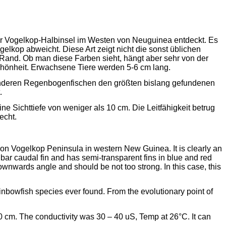
er
Vogelkop
-Halbinsel im Westen von Neuguinea entdeckt. Es
gelkop
abweicht. Diese Art zeigt nicht die sonst üblichen
Rand. Ob man diese Farben sieht, hängt aber sehr von der
 Schönheit. Erwachsene Tiere werden 5-6 cm lang.
 anderen Regenbogenfischen den größten bislang gefundenen
t.
ne Sichttiefe von weniger als 10 cm. Die Leitfähigkeit betrug
echt.
7 on
Vogelkop
Peninsula in western New Guinea. It is clearly an
n bar caudal fin and has semi-transparent fins in blue and red
downwards angle and should be not too strong. In this case, this
ainbowfish species ever found. From the evolutionary point of
f 10 cm. The conductivity was 30 – 40
uS
, Temp at 26°C. It can