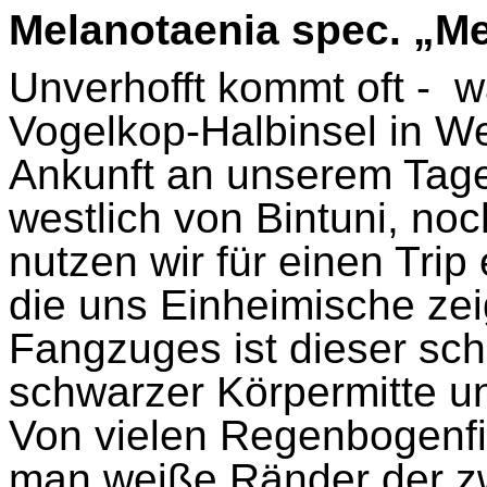
Melanotaenia
spec
. „
M
Unverhofft kommt oft -
w
Vogelkop
-Halbinsel in W
Ankunft an unserem Tage
westlich von
Bintuni
, noc
nutzen wir für einen Trip
die uns Einheimische zei
Fangzuges ist dieser sc
schwarzer Körpermitte u
Von vielen Regenbogenf
man weiße Ränder der zw