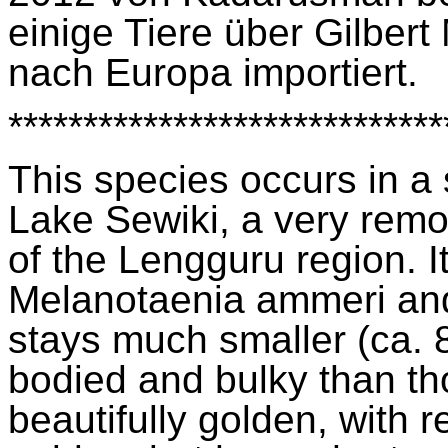
einige Tiere über Gilbert
nach Europa importiert.
*****************************
This species occurs in a s
Lake
Sewiki
, a very rem
of the
Lengguru
region. It
Melanotaenia
ammeri
and
stays much smaller (ca. 
bodied and bulky than th
beautifully golden, with 