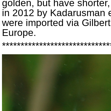
golden, but have shorter,
in 2012 by
Kadarusman
e
were imported via Gilber
Europe.
*****************************