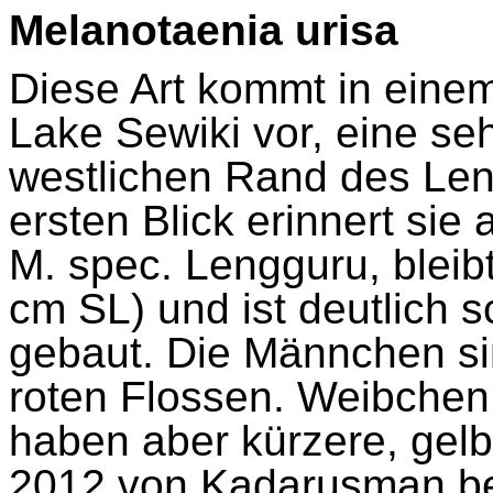
Melanotaenia urisa
Diese Art kommt in eine
Lake
Sewiki
vor, eine s
westlichen Rand des
Len
ersten Blick erinnert sie
M.
spec
.
Lengguru
, bleib
cm SL) und ist deutlich s
gebaut. Die Männchen si
roten Flossen. Weibchen 
haben aber kürzere, gelb
2012 von
Kadarusman
be