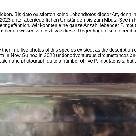
en. Bis dato existierten keine Lebendfotos dieser Art, denn in
ir 2023 unter abenteuerlichen Umständen bis zum
Mbuta
-See in 
hr gefährlich. Wir konnten eine ganze Anzahl lebender P.
mbut
immerhin wissen wir jetzt, wie dieser Regenbogenfisch lebend a
 then, no live photos of this species existed, as the descripti
ta
in New Guinea in 2023 under adventurous circumstances and 
catch and photograph quite a number of live P.
mbutaensis
, but