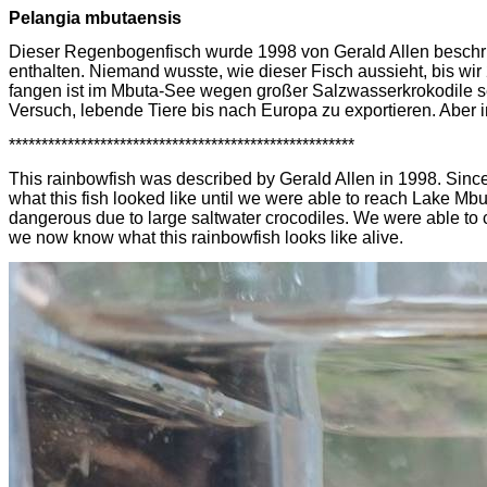
Pelangia
mbutaensis
Dieser Regenbogenfisch wurde 1998 von Gerald Allen beschrieb
enthalten. Niemand wusste, wie dieser Fisch aussieht, bis w
fangen ist im
Mbuta
-See wegen großer Salzwasserkrokodile se
Versuch, lebende Tiere bis nach Europa zu exportieren. Aber 
*****************************************************
This rainbowfish was described by Gerald Allen in 1998. Since
what this fish looked like until we were able to reach Lake
Mbu
dangerous due to large saltwater crocodiles. We were able to 
we now know what this rainbowfish looks like alive.