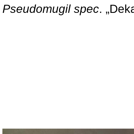
Pseudomugil
spec
. „
Deka