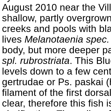
August 2010 near the Vi
shallow, partly overgrow
creeks and pools with bla
lives
Melanotaenia
spec.
body, but more deeper pa
spl
.
rubrostriata
. This Bl
levels down to a few
cen
gertrudae
or Ps.
paskai
(
filament of the first dorsal
clear, therefore this fish 