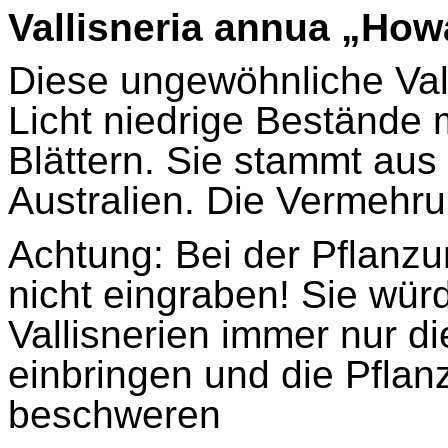
Vallisneria
annua
„Howa
Diese ungewöhnliche
Val
Licht niedrige Bestände m
Blättern. Sie stammt au
Australien. Die Vermehrun
Achtung: Bei der Pflanzu
nicht eingraben! Sie wür
Vallisnerien
immer nur di
einbringen und die Pflan
beschweren